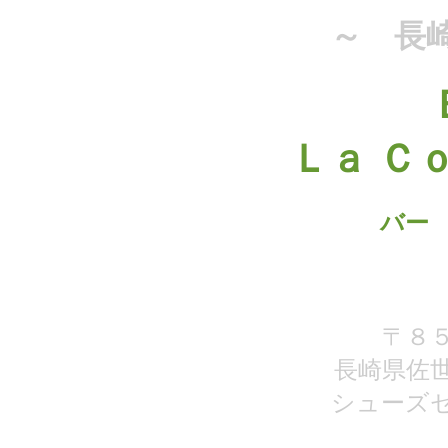
～ 長
Ｌａ Ｃ
バー
〒８
長崎県佐
シューズ