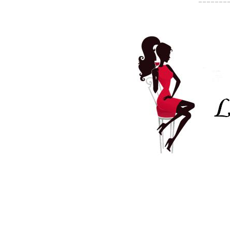
-------