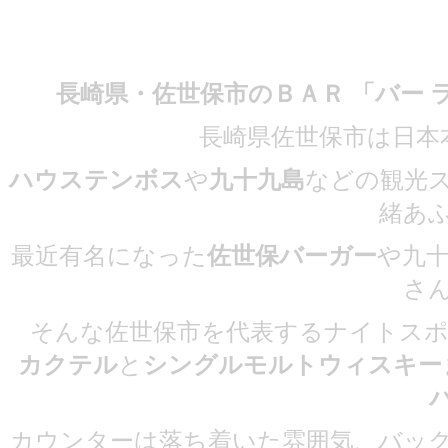
長崎県・佐世保市のＢＡＲ 「バー
長崎県佐世保市は日本
ハウステンボス
や
九十九島
などの観光
緒あ
最近有名になった
佐世保バーガー
や九
さ
そんな佐世保市を代表するナイトスポ
カクテル
と
シングルモルトウィスキー
カウンターは落ち着いた雰囲気、バッ