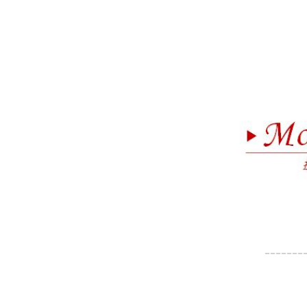
-------