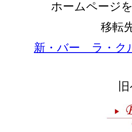
ホームページ
移転
新・バー ラ・ク
旧