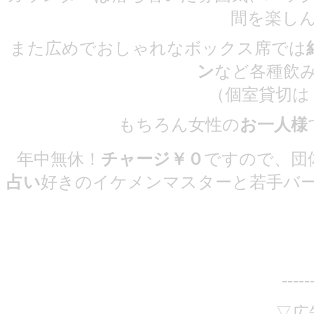
間を楽し
また広めでおしゃれなボックス席では
ン
など各種飲
（個室貸切は
もちろん女性の
お一人様
年中無休！
チャージ￥０
ですので、団
占い
好きのイケメンマスターと若手バ
-----
▽広