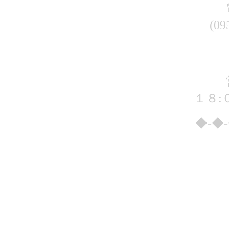
(09
１８:
◆-◆